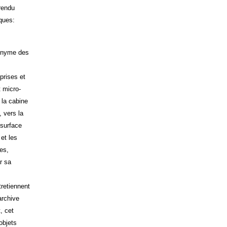
rendu
ques:
nonyme des
prises et
t micro-
 la cabine
, vers la
 surface
 et les
es,
r sa
retiennent
archive
, cet
objets