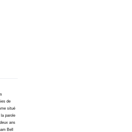
es
ies de
mme situé
la parole
 deux ans
ham Bell