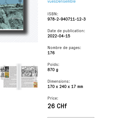
vuesDensemble
ISBN:
978-2-940711-12-3
Date de publication:
2022-04-15
Nombre de pages:
176
Poids:
870 g
Dimensions:
170 x 240 x 17 mm
Price:
26 CHf